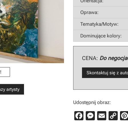
Orientacja:
Oprawa:
Tematyka/Motyw:
Dominujące kolory:
CENA:
Do negocjac
!
Skontaktuj się z au
zy artysty
Udostępnij obraz:
F
M
E
C
a
e
m
o