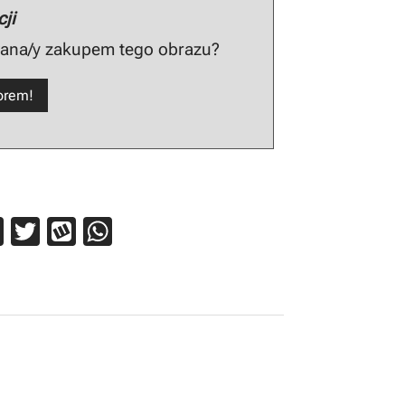
ji
wana/y zakupem tego obrazu?
torem!
Pi
T
W
W
nt
wi
yk
h
er
tt
o
at
e
er
p
s
st
A
p
p