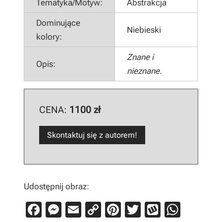
Tematyka/Motyw:
Abstrakcja
Dominujące
Niebieski
kolory:
Znane i
Opis:
nieznane.
CENA:
1100 zł
Skontaktuj się z autorem!
Udostępnij obraz:
F
M
E
C
Pi
T
W
W