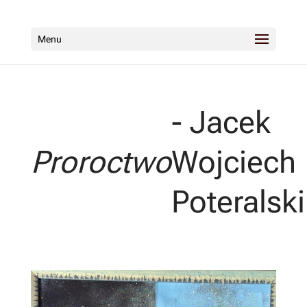
Menu
- Jacek
Proroctwo
Wojciech
Poteralski