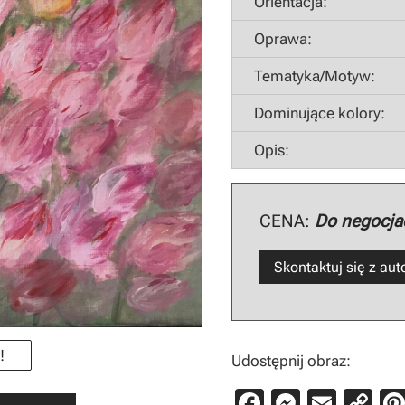
Orientacja:
Oprawa:
Tematyka/Motyw:
Dominujące kolory:
Opis:
CENA:
Do negocjac
Skontaktuj się z au
!
Udostępnij obraz:
F
M
E
C