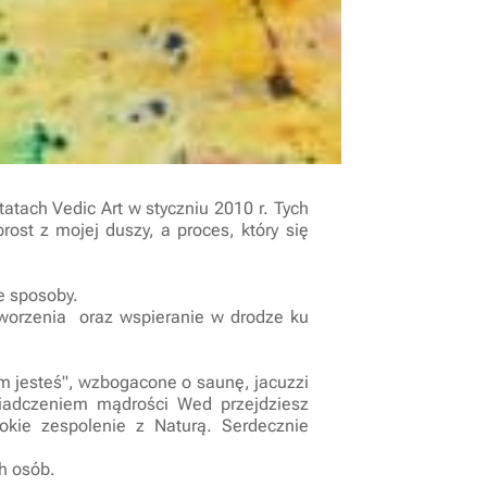
atach Vedic Art w styczniu 2010 r. Tych
ost z mojej duszy, a proces, który się
e sposoby.
 tworzenia oraz wspieranie w drodze ku
im jesteś", wzbogacone o saunę, jacuzzi
iadczeniem mądrości Wed przejdziesz
bokie zespolenie z Naturą. Serdecznie
h osób.