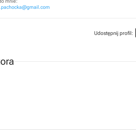
do mnie:
a.pachocka@gmail.com
ora