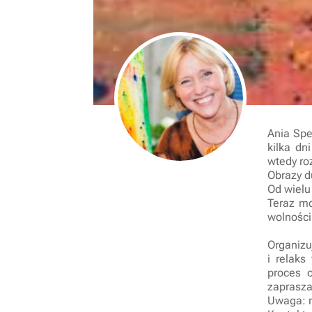
Ania Spe
kilka dn
wtedy ro
Obrazy d
Od wielu
Teraz mo
wolności
Organizu
i relak
proces o
zaprasz
Uwaga: n