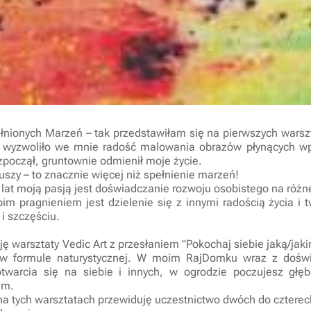
łnionych Marzeń – tak przedstawiłam się na pierwszych warszt
i wyzwoliło we mnie radość malowania obrazów płynących wpr
zpoczął, gruntownie odmienił moje życie.
uszy – to znacznie więcej niż spełnienie marzeń!
 lat moją pasją jest doświadczanie rozwoju osobistego na różn
im pragnieniem jest dzielenie się z innymi radością życia i
 i szczęściu.
ję warsztaty Vedic Art z przesłaniem "Pokochaj siebie jaką/jak
s w formule naturystycznej. W moim RajDomku wraz z dośw
twarcia się na siebie i innych, w ogrodzie poczujesz głę
am.
a tych warsztatach przewiduję uczestnictwo dwóch do czterec