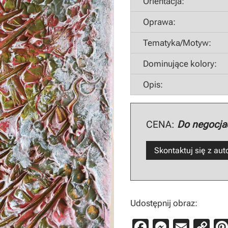
Orientacja:
Oprawa:
Tematyka/Motyw:
Dominujące kolory:
Opis:
CENA:
Do negocjac
Skontaktuj się z au
Udostępnij obraz:
F
M
E
C