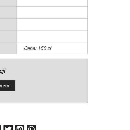
Cena: 150 zł
ji
torem!
Pi
T
W
W