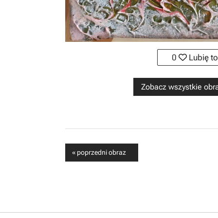
0
Lubię to
Zobacz wszystkie obra
« poprzedni obraz