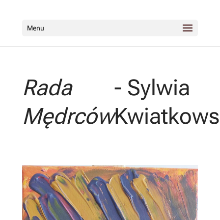
Menu
Rada
- Sylwia
Mędrców
Kwiatkows